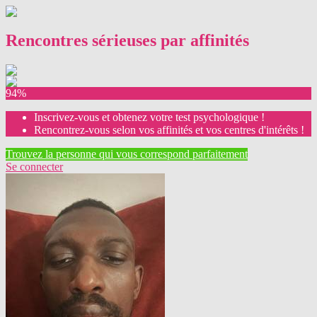
Rencontres sérieuses par affinités
94%
Inscrivez-vous et obtenez votre test psychologique !
Rencontrez-vous selon vos affinités et vos centres d'intérêts !
Trouvez la personne qui vous correspond parfaitement
Se connecter