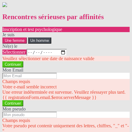
Rencontres sérieuses par affinités
Inscription et test psychologique
Je suis
Une femme
Un homme
Né(e) le
Sélectionner
Veuillez sélectionner une date de naissance valide
Continuer
Mon Email
Champs requis
Votre e-mail semble incorrect
Une erreur indéterminée est survenue. Veuillez réessayer plus tard.
{{ registrationForm.email.$error.serverMessage }}
Continuer
Mon pseudo
Champs requis
Votre pseudo peut contenir uniquement des lettres, chiffres, "_" et "-
"